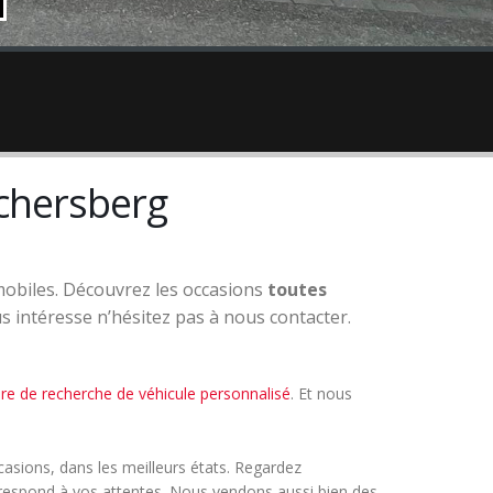
chersberg
obiles. Découvrez les occasions
toutes
 intéresse n’hésitez pas à nous contacter.
re de recherche de véhicule personnalisé
. Et nous
casions, dans les meilleurs états. Regardez
rrespond à vos attentes. Nous vendons aussi bien des