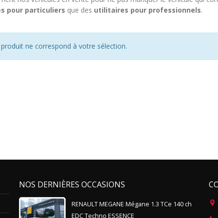
s pour particuliers
que des
utilitaires pour professionnels
.
produit ne correspond à votre sélection.
NOS DERNIÈRES OCCASIONS
C
RENAULT MEGANE Mégane 1.3 TCe 140 ch
EDC Techno ESSENCE