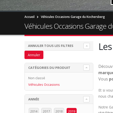
Accueil
Véhicules Occasions Garage du Kochersberg
Véhicules Occasions Garage 
Les
ANNULER TOUS LES FILTRES
Annuler
Découvr
CATÉGORIES DU PRODUIT
marqu
Non classé
Vous
po
Véhicules Occasions
Et si vou
nous cha
ANNÉE
Notre Gar
2014
2017
2018
2019
régulièr