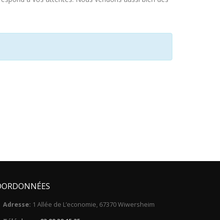
OORDONNÉES
Adresse:
1 Allée de L’economie, 67370 Wiwersheim