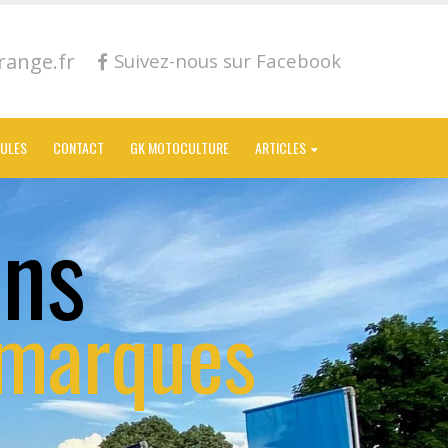
ange.fr
Suivez-nous sur Facebook
CULES
CONTACT
GK MOTOCULTURE
ARTICLES
ons
 marques