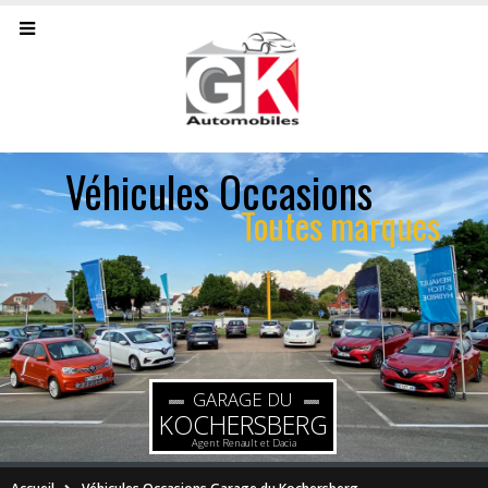
Véhicules Occasions
Toutes marques
GARAGE DU
KOCHERSBERG
Agent Renault et Dacia