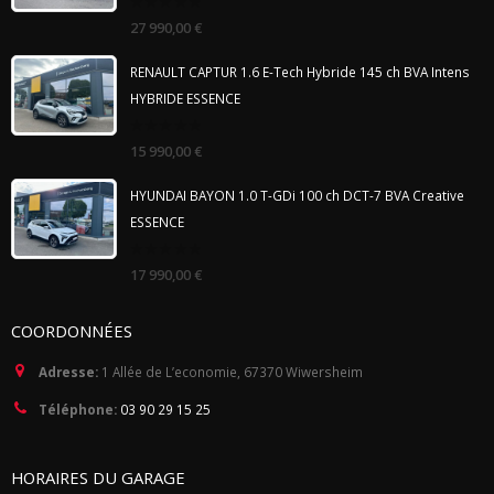
0
27 990,00
€
out
of
5
RENAULT CAPTUR 1.6 E-Tech Hybride 145 ch BVA Intens
HYBRIDE ESSENCE
0
15 990,00
€
out
of
5
HYUNDAI BAYON 1.0 T-GDi 100 ch DCT-7 BVA Creative
ESSENCE
0
17 990,00
€
out
of
5
COORDONNÉES
Adresse:
1 Allée de L’economie, 67370 Wiwersheim
Téléphone:
03 90 29 15 25
HORAIRES DU GARAGE