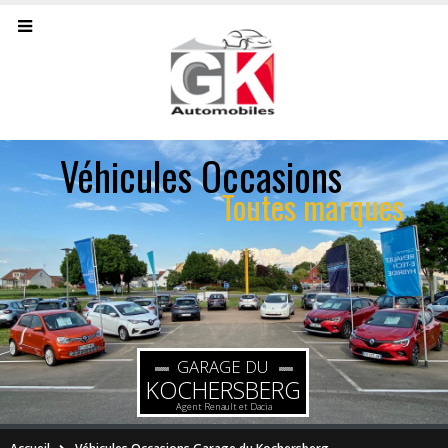
Véhicules Occasions
Toutes marques
GARAGE DU
KOCHERSBERG
Agent Renault et Dacia