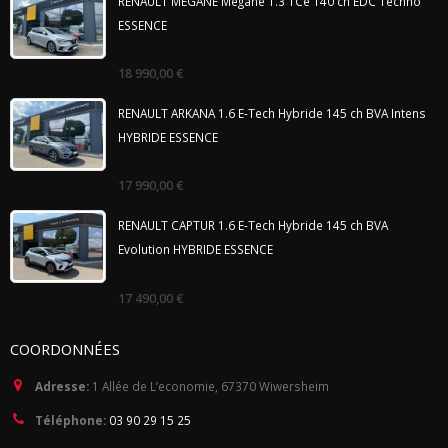
RENAULT MEGANE Mégane 1.3 TCe 140 ch EDC Techno
ESSENCE
0
18 990,00
€
out
of
5
RENAULT ARKANA 1.6 E-Tech Hybride 145 ch BVA Intens
HYBRIDE ESSENCE
0
17 990,00
€
out
of
5
RENAULT CAPTUR 1.6 E-Tech Hybride 145 ch BVA
Evolution HYBRIDE ESSENCE
0
17 490,00
€
out
of
5
COORDONNÉES
Adresse:
1 Allée de L’economie, 67370 Wiwersheim
Téléphone:
03 90 29 15 25