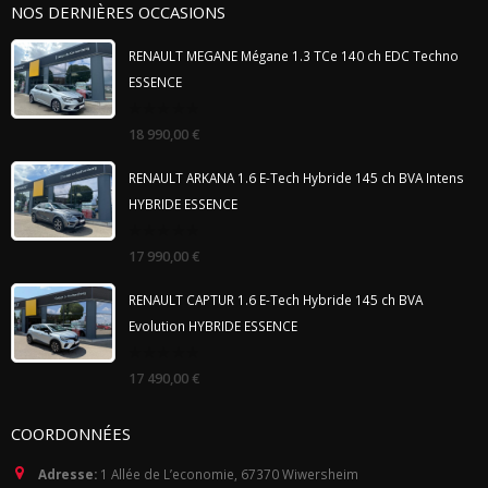
NOS DERNIÈRES OCCASIONS
RENAULT MEGANE Mégane 1.3 TCe 140 ch EDC Techno
ESSENCE
0
18 990,00
€
out
of
5
RENAULT ARKANA 1.6 E-Tech Hybride 145 ch BVA Intens
HYBRIDE ESSENCE
0
17 990,00
€
out
of
5
RENAULT CAPTUR 1.6 E-Tech Hybride 145 ch BVA
Evolution HYBRIDE ESSENCE
0
17 490,00
€
out
of
5
COORDONNÉES
Adresse:
1 Allée de L’economie, 67370 Wiwersheim