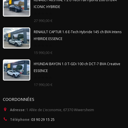
ICONIC HYBRIDE
0
27 990,00
€
out
of
5
RENAULT CAPTUR 1.6 E-Tech Hybride 145 ch BVA Intens
HYBRIDE ESSENCE
0
15 990,00
€
out
of
5
HYUNDAI BAYON 1.0 T-GDi 100 ch DCT-7 BVA Creative
ESSENCE
0
17 990,00
€
out
of
5
COORDONNÉES
Adresse:
1 Allée de L’economie, 67370 Wiwersheim
Téléphone:
03 90 29 15 25