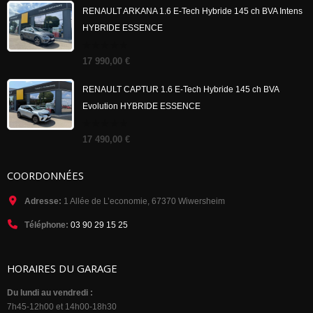
5
RENAULT ARKANA 1.6 E-Tech Hybride 145 ch BVA Intens
HYBRIDE ESSENCE
0
17 990,00
€
out
of
5
RENAULT CAPTUR 1.6 E-Tech Hybride 145 ch BVA
Evolution HYBRIDE ESSENCE
0
17 490,00
€
out
of
5
COORDONNÉES
Adresse:
1 Allée de L’economie, 67370 Wiwersheim
Téléphone:
03 90 29 15 25
HORAIRES DU GARAGE
Du lundi au vendredi :
7h45-12h00 et 14h00-18h30