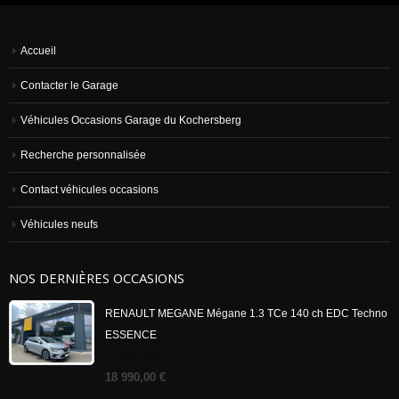
Accueil
Contacter le Garage
Véhicules Occasions Garage du Kochersberg
Recherche personnalisée
Contact véhicules occasions
Véhicules neufs
NOS DERNIÈRES OCCASIONS
RENAULT MEGANE Mégane 1.3 TCe 140 ch EDC Techno
ESSENCE
0
18 990,00
€
out
of