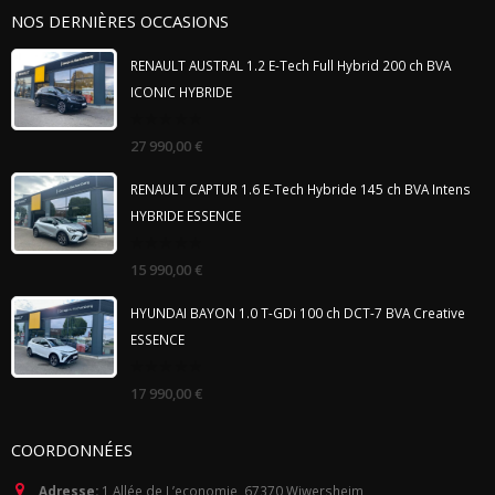
NOS DERNIÈRES OCCASIONS
RENAULT AUSTRAL 1.2 E-Tech Full Hybrid 200 ch BVA
ICONIC HYBRIDE
0
27 990,00
€
out
of
5
RENAULT CAPTUR 1.6 E-Tech Hybride 145 ch BVA Intens
HYBRIDE ESSENCE
0
15 990,00
€
out
of
5
HYUNDAI BAYON 1.0 T-GDi 100 ch DCT-7 BVA Creative
ESSENCE
0
17 990,00
€
out
of
5
COORDONNÉES
Adresse:
1 Allée de L’economie, 67370 Wiwersheim