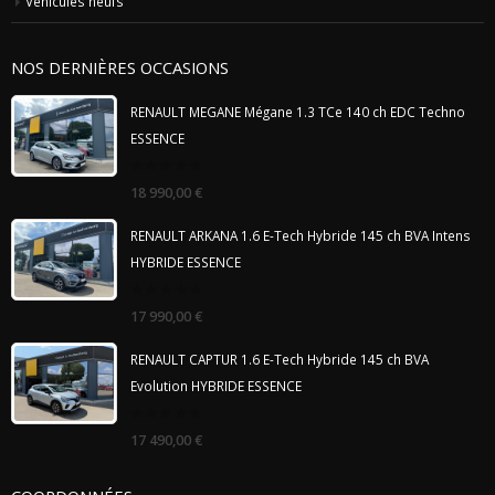
Véhicules neufs
NOS DERNIÈRES OCCASIONS
RENAULT MEGANE Mégane 1.3 TCe 140 ch EDC Techno
ESSENCE
0
18 990,00
€
out
of
5
RENAULT ARKANA 1.6 E-Tech Hybride 145 ch BVA Intens
HYBRIDE ESSENCE
0
17 990,00
€
out
of
5
RENAULT CAPTUR 1.6 E-Tech Hybride 145 ch BVA
Evolution HYBRIDE ESSENCE
0
17 490,00
€
out
of
5