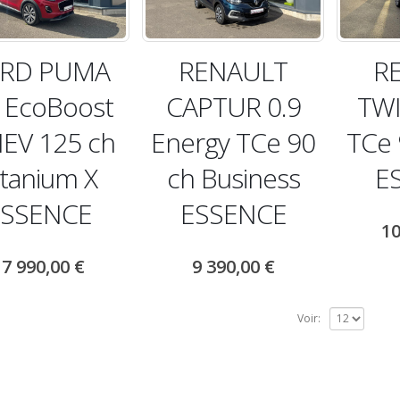
RD PUMA
RENAULT
R
0 EcoBoost
CAPTUR 0.9
TWI
EV 125 ch
Energy TCe 90
TCe 
itanium X
ch Business
E
ESSENCE
ESSENCE
10
17 990,00
€
9 390,00
€
Voir: