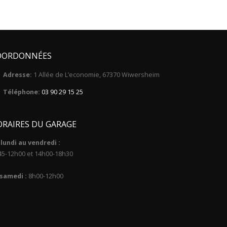
OORDONNÉES
Adresse:
1 Allée de L’economie, 67370 Wiwersheim
Téléphone:
03 90 29 15 25
RAIRES DU GARAGE
lundi au vendredi :
45-12h00 et 14h00-18h30
 samedi :
8h00-12h00