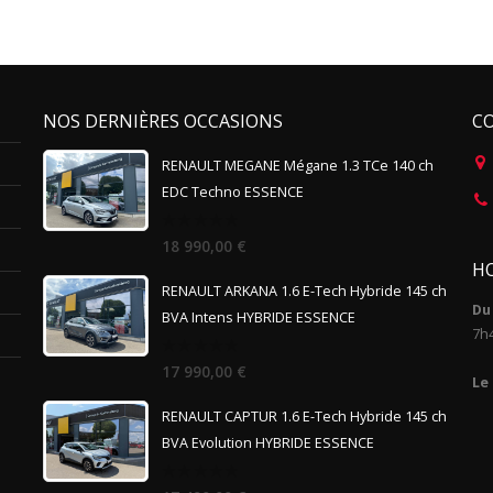
NOS DERNIÈRES OCCASIONS
C
RENAULT MEGANE Mégane 1.3 TCe 140 ch
EDC Techno ESSENCE
0
18 990,00
€
out
HO
of
5
RENAULT ARKANA 1.6 E-Tech Hybride 145 ch
Du 
BVA Intens HYBRIDE ESSENCE
7h
0
17 990,00
€
out
Le
of
5
RENAULT CAPTUR 1.6 E-Tech Hybride 145 ch
BVA Evolution HYBRIDE ESSENCE
0