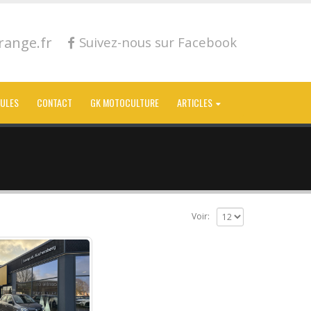
ange.fr
Suivez-nous sur Facebook
CULES
CONTACT
GK MOTOCULTURE
ARTICLES
Voir: