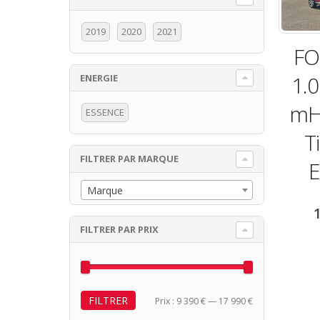
2019
2020
2021
FO
1.
ENERGIE
x
x
mH
n
x
ESSENCE
T
FILTRER PAR MARQUE
Marque
FILTRER PAR PRIX
FILTRER
Prix
Prix
Prix :
9 390 €
—
17 990 €