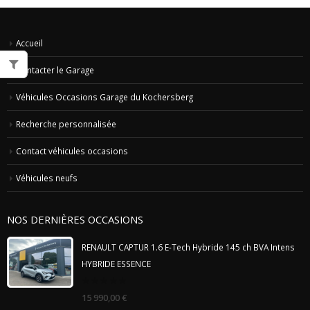
Accueil
Contacter le Garage
Véhicules Occasions Garage du Kochersberg
Recherche personnalisée
Contact véhicules occasions
Véhicules neufs
NOS DERNIÈRES OCCASIONS
RENAULT CAPTUR 1.6 E-Tech Hybride 145 ch BVA Intens
HYBRIDE ESSENCE
0
15 990,00
€
out
of