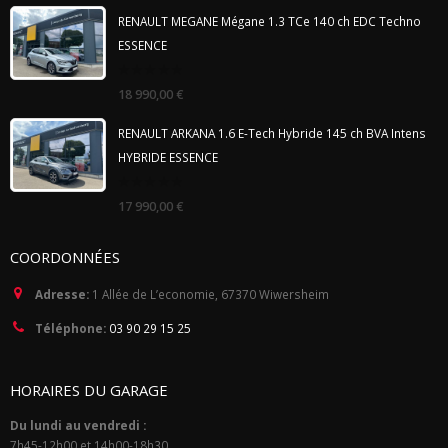
5
RENAULT MEGANE Mégane 1.3 TCe 140 ch EDC Techno
ESSENCE
0
18 990,00
€
out
of
5
RENAULT ARKANA 1.6 E-Tech Hybride 145 ch BVA Intens
HYBRIDE ESSENCE
0
17 990,00
€
out
of
5
COORDONNÉES
Adresse:
1 Allée de L’economie, 67370 Wiwersheim
Téléphone:
03 90 29 15 25
HORAIRES DU GARAGE
Du lundi au vendredi :
7h45-12h00 et 14h00-18h30