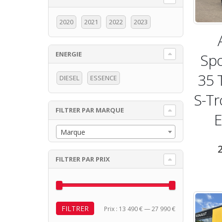
2020
2021
2022
2023
ENERGIE
Spo
x
x
35 
n
x
DIESEL
ESSENCE
S-Tr
FILTRER PAR MARQUE
Marque
FILTRER PAR PRIX
FILTRER
Prix
Prix
Prix :
13 490 €
—
27 990 €