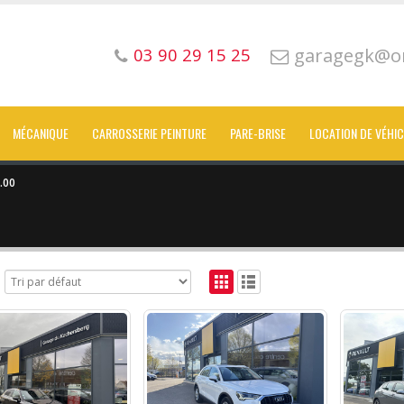
garagegk@or
03 90 29 15 25
MÉCANIQUE
CARROSSERIE PEINTURE
PARE-BRISE
LOCATION DE VÉHI
.00