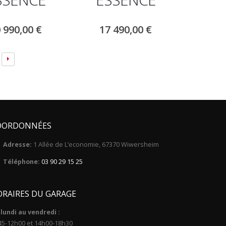
 990,00
€
17 490,00
€
OORDONNÉES
Adresse:
1 Allée de L’economie, 67370 Wiwersheim
Téléphone:
03 90 29 15 25
RAIRES DU GARAGE
lundi au vendredi :
45-12h00 et 14h00-18h30