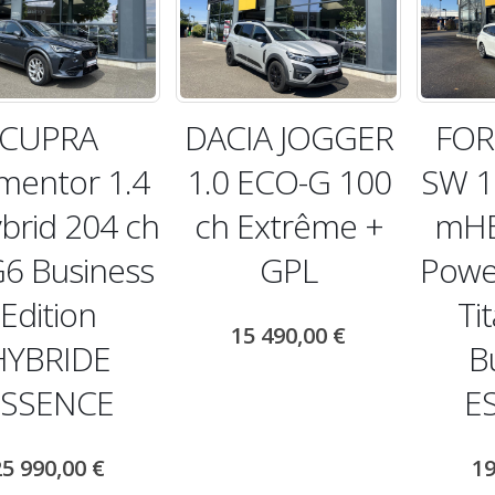
CUPRA
DACIA JOGGER
FOR
mentor 1.4
1.0 ECO-G 100
SW 1.
brid 204 ch
ch Extrême +
mHE
6 Business
GPL
Powe
Edition
Ti
15 490,00
€
HYBRIDE
B
ESSENCE
E
25 990,00
€
19