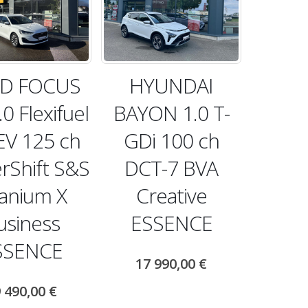
D FOCUS
HYUNDAI
0 Flexifuel
BAYON 1.0 T-
V 125 ch
GDi 100 ch
rShift S&S
DCT-7 BVA
tanium X
Creative
usiness
ESSENCE
SSENCE
17 990,00
€
 490,00
€