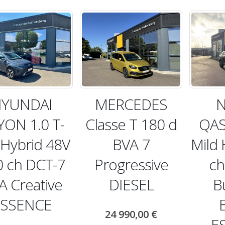
YUNDAI
MERCEDES
N
YON 1.0 T-
Classe T 180 d
QAS
 Hybrid 48V
BVA 7
Mild 
0 ch DCT-7
Progressive
ch
A Creative
DIESEL
B
ESSENCE
24 990,00
€
E