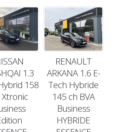
ISSAN
RENAULT
HQAI 1.3
ARKANA 1.6 E-
Hybrid 158
Tech Hybride
 Xtronic
145 ch BVA
usiness
Business
Edition
HYBRIDE
SSENCE
ESSENCE