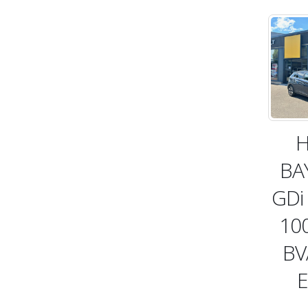
H
BA
GDi
10
BV