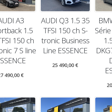
AUDI A3
AUDI Q3 1.5 35
BMW
rtback 1.5
TFSI 150 ch S-
Série
TFSI 150 ch
tronic Business
1.
onic 7 S line
Line ESSENCE
DKG7
ESSENCE
25 490,00
€
E
27 490,00
€
20