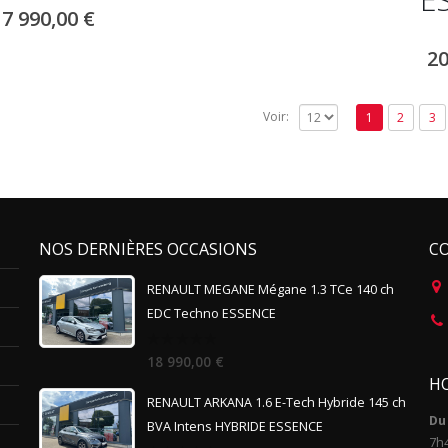
17 990,00
€
20
Voir:
1
2
3
NOS DERNIÈRES OCCASIONS
C
RENAULT MEGANE Mégane 1.3 TCe 140 ch
EDC Techno ESSENCE
0
18 990,00
€
out
HO
of
5
RENAULT ARKANA 1.6 E-Tech Hybride 145 ch
Du 
BVA Intens HYBRIDE ESSENCE
7h