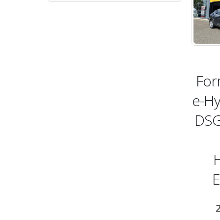
min
max
For
e-Hy
DSG