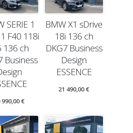
 SERIE 1
BMW X1 sDrive
 1 F40 118i
18i 136 ch
5 136 ch
DKG7 Business
 Business
Design
Design
ESSENCE
SSENCE
21 490,00
€
 990,00
€