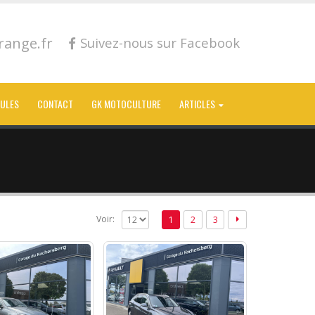
ange.fr
Suivez-nous sur Facebook
CULES
CONTACT
GK MOTOCULTURE
ARTICLES
Voir:
1
2
3