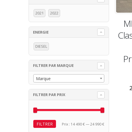
2021
2022
M
Cla
ENERGIE
x
x
n
x
DIESEL
Pr
FILTRER PAR MARQUE
Marque
FILTRER PAR PRIX
FILTRER
Prix
Prix
Prix :
14 490 €
—
24 990 €