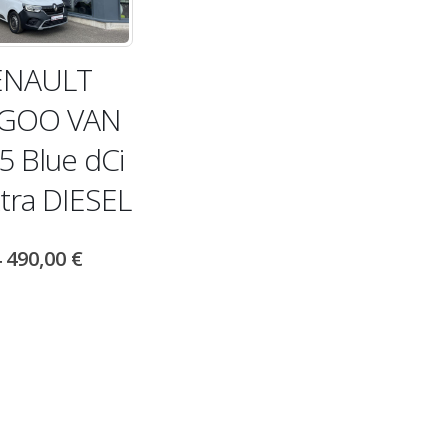
ENAULT
GOO VAN
.5 Blue dCi
tra DIESEL
 490,00
€