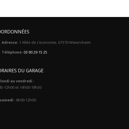
OORDONNÉES
Adresse:
1 Allée de L’economie, 67370 Wiwersheim
Téléphone:
03 90 29 15 25
RAIRES DU GARAGE
lundi au vendredi :
45-12h00 et 14h00-18h30
 samedi :
8h00-12h00