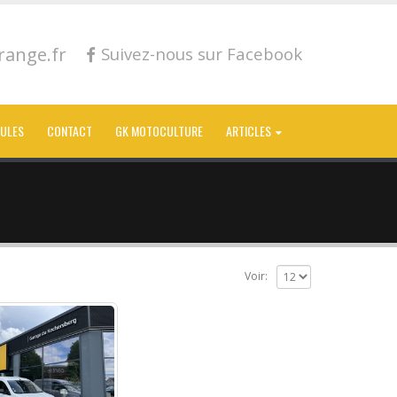
ange.fr
Suivez-nous sur Facebook
CULES
CONTACT
GK MOTOCULTURE
ARTICLES
Voir: