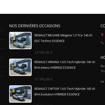
NOS DERNIÈRES OCCASIONS
C
RENAULT MEGANE Mégane 1.3 TCe 140 ch
EDC Techno ESSENCE
0
18 990,00
€
out
HO
of
5
RENAULT ARKANA 1.6 E-Tech Hybride 145 ch
Du 
BVA Intens HYBRIDE ESSENCE
7h
0
17 990,00
€
out
Le
of
5
RENAULT CAPTUR 1.6 E-Tech Hybride 145 ch
BVA Evolution HYBRIDE ESSENCE
0