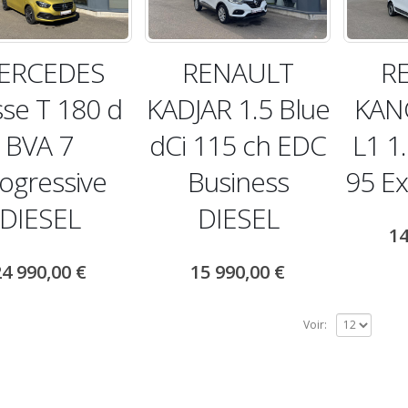
ERCEDES
RENAULT
R
sse T 180 d
KADJAR 1.5 Blue
KAN
BVA 7
dCi 115 ch EDC
L1 1
ogressive
Business
95 Ex
DIESEL
DIESEL
14
24 990,00
€
15 990,00
€
Voir: