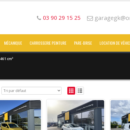
garagegk@or
03 90 29 15 25
MÉCANIQUE
CARROSSERIE PEINTURE
PARE-BRISE
LOCATION DE VÉHI
461 cm³