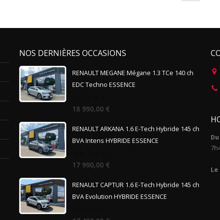
NOS DERNIÈRES OCCASIONS
C
RENAULT MEGANE Mégane 1.3 TCe 140 ch
EDC Techno ESSENCE
0
18 990,00
€
out
HO
of
5
RENAULT ARKANA 1.6 E-Tech Hybride 145 ch
Du 
BVA Intens HYBRIDE ESSENCE
7h
0
17 990,00
€
out
Le
of
5
RENAULT CAPTUR 1.6 E-Tech Hybride 145 ch
BVA Evolution HYBRIDE ESSENCE
0