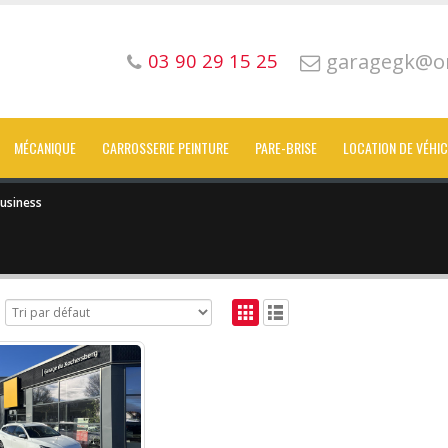
garagegk@or
03 90 29 15 25
MÉCANIQUE
CARROSSERIE PEINTURE
PARE-BRISE
LOCATION DE VÉHI
usiness