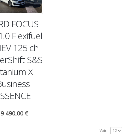
RD FOCUS
.0 Flexifuel
EV 125 ch
erShift S&S
itanium X
Business
ESSENCE
19 490,00
€
Voir: