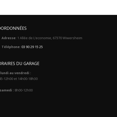
OORDONNÉES
Adresse:
1 Allée de L’economie, 67370 Wiwersheim
Téléphone:
03 90 29 15 25
RAIRES DU GARAGE
lundi au vendredi :
45-12h00 et 14h00-18h30
 samedi :
8h00-12h00