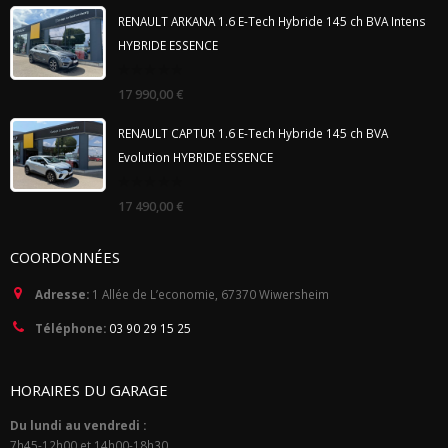
5
RENAULT ARKANA 1.6 E-Tech Hybride 145 ch BVA Intens
HYBRIDE ESSENCE
0
17 990,00
€
out
of
5
RENAULT CAPTUR 1.6 E-Tech Hybride 145 ch BVA
Evolution HYBRIDE ESSENCE
0
17 490,00
€
out
of
5
COORDONNÉES
Adresse:
1 Allée de L’economie, 67370 Wiwersheim
Téléphone:
03 90 29 15 25
HORAIRES DU GARAGE
Du lundi au vendredi :
7h45-12h00 et 14h00-18h30