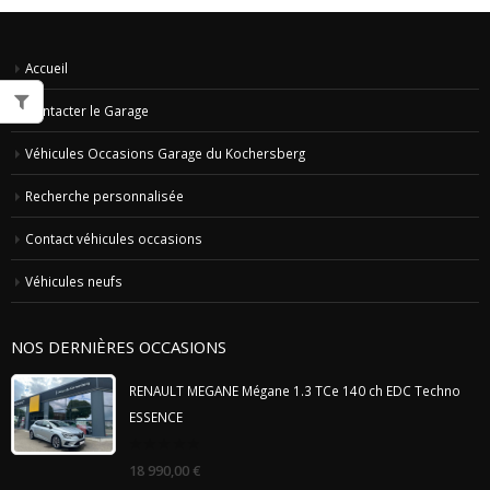
Accueil
Contacter le Garage
Véhicules Occasions Garage du Kochersberg
Recherche personnalisée
Contact véhicules occasions
Véhicules neufs
NOS DERNIÈRES OCCASIONS
RENAULT MEGANE Mégane 1.3 TCe 140 ch EDC Techno
ESSENCE
0
18 990,00
€
out
of