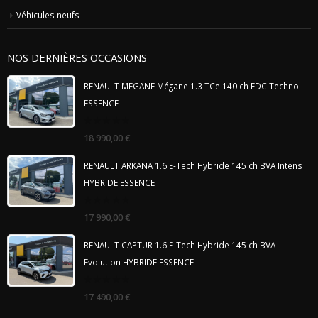
Véhicules neufs
NOS DERNIÈRES OCCASIONS
RENAULT MEGANE Mégane 1.3 TCe 140 ch EDC Techno
ESSENCE
0
18 990,00
€
out
of
5
RENAULT ARKANA 1.6 E-Tech Hybride 145 ch BVA Intens
HYBRIDE ESSENCE
0
17 990,00
€
out
of
5
RENAULT CAPTUR 1.6 E-Tech Hybride 145 ch BVA
Evolution HYBRIDE ESSENCE
0
17 490,00
€
out
of
5