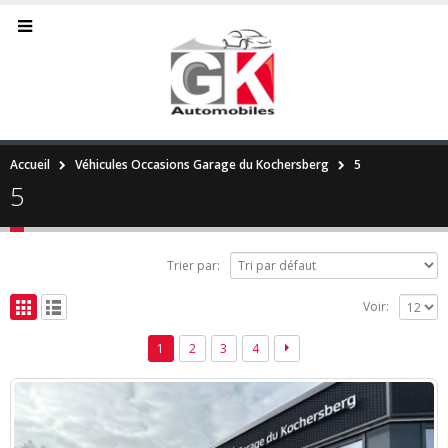
Accueil
Véhicules Occasions Garage du Kochersberg
5
5
Trier par:
Voir:
1
2
3
4