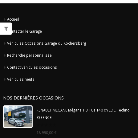
Accueil
Contacter le Garage
Véhicules Occasions Garage du Kochersberg
Recherche personnalisée
Contact véhicules occasions
Véhicules neufs
NOS DERNIÈRES OCCASIONS
RENAULT MEGANE Mégane 1.3 TCe 140 ch EDC Techno
ESSENCE
0
18 990,00
€
out
of