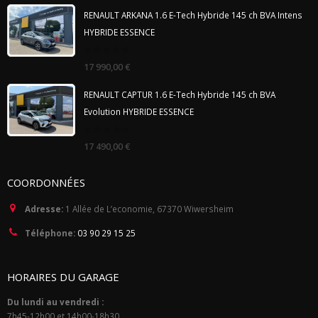
5
RENAULT ARKANA 1.6 E-Tech Hybride 145 ch BVA Intens
HYBRIDE ESSENCE
0
17 990,00
€
out
of
5
RENAULT CAPTUR 1.6 E-Tech Hybride 145 ch BVA
Evolution HYBRIDE ESSENCE
0
17 490,00
€
out
of
5
COORDONNÉES
Adresse:
1 Allée de L’economie, 67370 Wiwersheim
Téléphone:
03 90 29 15 25
HORAIRES DU GARAGE
Du lundi au vendredi :
7h45-12h00 et 14h00-18h30