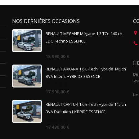
NOS DERNIÈRES OCCASIONS
C
RENAULT MEGANE Mégane 1.3 TCe 140 ch
EDC Techno ESSENCE
0
18 990,00
€
out
HO
of
5
RENAULT ARKANA 1.6 E-Tech Hybride 145 ch
Du 
BVA Intens HYBRIDE ESSENCE
7h
0
17 990,00
€
out
Le
of
5
RENAULT CAPTUR 1.6 E-Tech Hybride 145 ch
BVA Evolution HYBRIDE ESSENCE
0
17 490,00
€
out
of
5