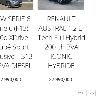
W SERIE 6
RENAULT
rie 6 (F13)
AUSTRAL 1.2 E-
0d XDrive
Tech Full Hybrid
upé Sport
200 ch BVA
usive – 313
ICONIC
BVA DIESEL
HYBRIDE
27 990,00
€
27 990,00
€
Voir: