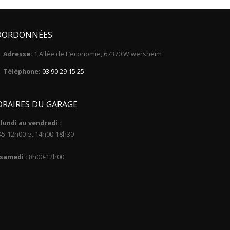
OORDONNÉES
Adresse:
1 Allée de L’economie, 67370 Wiwersheim
Téléphone:
03 90 29 15 25
RAIRES DU GARAGE
lundi au vendredi :
45-12h00 et 14h00-18h30
 samedi :
8h00-12h00