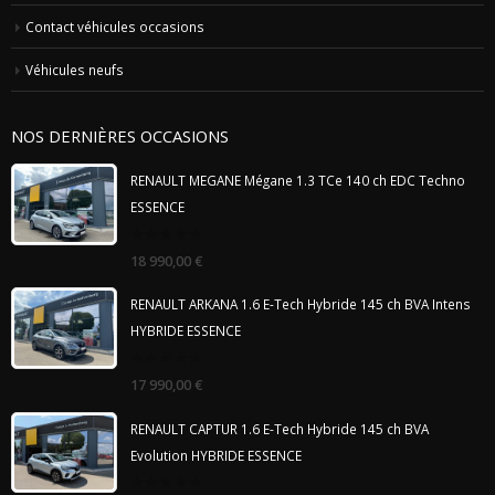
Contact véhicules occasions
Véhicules neufs
NOS DERNIÈRES OCCASIONS
RENAULT MEGANE Mégane 1.3 TCe 140 ch EDC Techno
ESSENCE
0
18 990,00
€
out
of
5
RENAULT ARKANA 1.6 E-Tech Hybride 145 ch BVA Intens
HYBRIDE ESSENCE
0
17 990,00
€
out
of
5
RENAULT CAPTUR 1.6 E-Tech Hybride 145 ch BVA
Evolution HYBRIDE ESSENCE