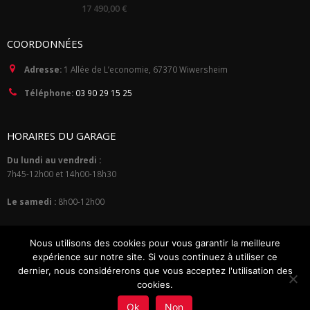
0
17 490,00
€
out
of
5
COORDONNÉES
Adresse:
1 Allée de L’economie, 67370 Wiwersheim
Téléphone:
03 90 29 15 25
HORAIRES DU GARAGE
Du lundi au vendredi :
7h45-12h00 et 14h00-18h30
Le samedi :
8h00-12h00
Nous utilisons des cookies pour vous garantir la meilleure
expérience sur notre site. Si vous continuez à utiliser ce
dernier, nous considérerons que vous acceptez l'utilisation des
cookies.
© Copyright 2015. Tous droits réservés.
Mentions Légales
•
Politique de
Ok
Non
Confidentialité
•
Plan du site