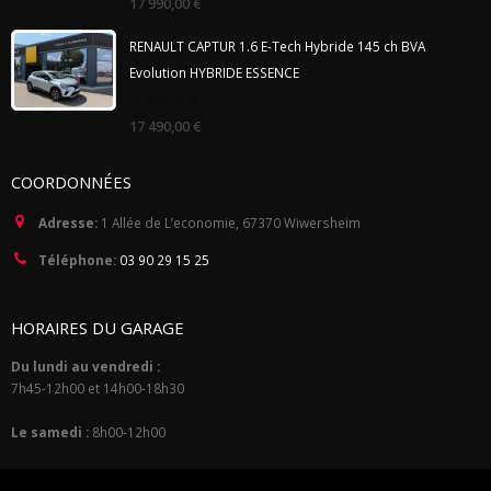
17 990,00
€
out
of
5
RENAULT CAPTUR 1.6 E-Tech Hybride 145 ch BVA
Evolution HYBRIDE ESSENCE
0
17 490,00
€
out
of
5
COORDONNÉES
Adresse:
1 Allée de L’economie, 67370 Wiwersheim
Téléphone:
03 90 29 15 25
HORAIRES DU GARAGE
Du lundi au vendredi :
7h45-12h00 et 14h00-18h30
Le samedi :
8h00-12h00