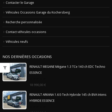
Contacter le Garage
Véhicules Occasions Garage du Kochersberg
Recherche personnalisée
Contact véhicules occasions
Véhicules neufs
NOS DERNIÈRES OCCASIONS
RENAULT MEGANE Mégane 1.3 TCe 140 ch EDC Techno
ESSENCE
0
18 990,00
€
out
of
5
RENAULT ARKANA 1.6 E-Tech Hybride 145 ch BVA Intens
HYBRIDE ESSENCE
0