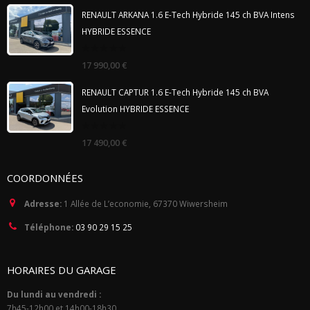
5
RENAULT ARKANA 1.6 E-Tech Hybride 145 ch BVA Intens
HYBRIDE ESSENCE
0
17 990,00
€
out
of
5
RENAULT CAPTUR 1.6 E-Tech Hybride 145 ch BVA
Evolution HYBRIDE ESSENCE
0
17 490,00
€
out
of
5
COORDONNÉES
Adresse:
1 Allée de L’economie, 67370 Wiwersheim
Téléphone:
03 90 29 15 25
HORAIRES DU GARAGE
Du lundi au vendredi :
7h45-12h00 et 14h00-18h30