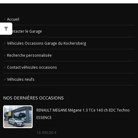
Accueil
Contacter le Garage
Véhicules Occasions Garage du Kochersberg
Recherche personnalisée
Contact véhicules occasions
Véhicules neufs
NOS DERNIÈRES OCCASIONS
RENAULT MEGANE Mégane 1.3 TCe 140 ch EDC Techno
ESSENCE
0
18 990,00
€
out
of