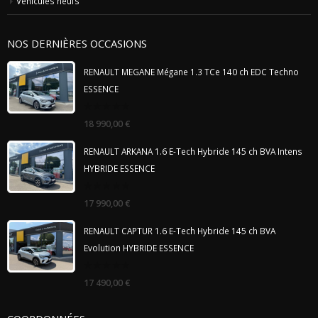
Véhicules neufs
NOS DERNIÈRES OCCASIONS
RENAULT MEGANE Mégane 1.3 TCe 140 ch EDC Techno
ESSENCE
0
18 990,00
€
out
of
5
RENAULT ARKANA 1.6 E-Tech Hybride 145 ch BVA Intens
HYBRIDE ESSENCE
0
17 990,00
€
out
of
5
RENAULT CAPTUR 1.6 E-Tech Hybride 145 ch BVA
Evolution HYBRIDE ESSENCE
0
17 490,00
€
out
of
5