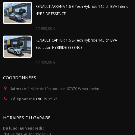
5
RENAULT ARKANA 1.6 E-Tech Hybride 145 ch BVA Intens
HYBRIDE ESSENCE
0
17 990,00
€
out
of
5
RENAULT CAPTUR 1.6 E-Tech Hybride 145 ch BVA
Evolution HYBRIDE ESSENCE
0
17 490,00
€
out
of
5
COORDONNÉES
Adresse:
1 Allée de L’economie, 67370 Wiwersheim
Téléphone:
03 90 29 15 25
HORAIRES DU GARAGE
Du lundi au vendredi :
7h45-12h00 et 14h00-18h30