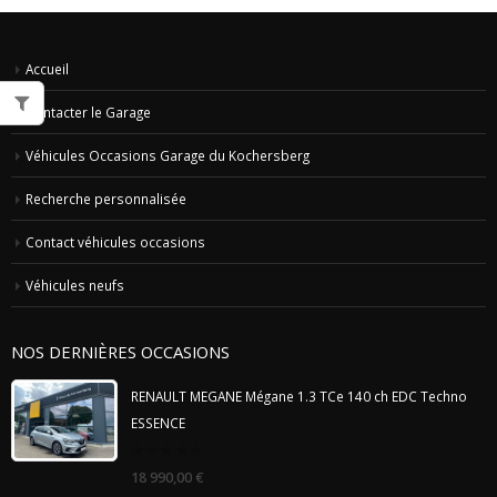
Accueil
Contacter le Garage
Véhicules Occasions Garage du Kochersberg
Recherche personnalisée
Contact véhicules occasions
Véhicules neufs
NOS DERNIÈRES OCCASIONS
RENAULT MEGANE Mégane 1.3 TCe 140 ch EDC Techno
ESSENCE
0
18 990,00
€
out
of