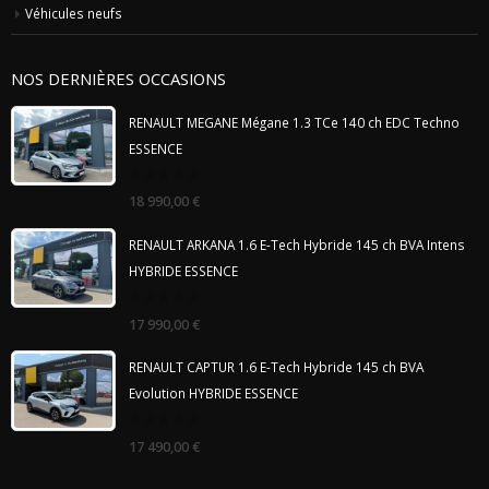
Véhicules neufs
NOS DERNIÈRES OCCASIONS
RENAULT MEGANE Mégane 1.3 TCe 140 ch EDC Techno
ESSENCE
0
18 990,00
€
out
of
5
RENAULT ARKANA 1.6 E-Tech Hybride 145 ch BVA Intens
HYBRIDE ESSENCE
0
17 990,00
€
out
of
5
RENAULT CAPTUR 1.6 E-Tech Hybride 145 ch BVA
Evolution HYBRIDE ESSENCE
0
17 490,00
€
out
of
5