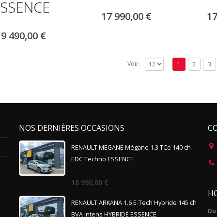
ESSENCE
17 990,00
€
17
19 490,00
€
Voir:
1
2
3
NOS DERNIÈRES OCCASIONS
C
RENAULT MEGANE Mégane 1.3 TCe 140 ch
EDC Techno ESSENCE
0
18 990,00
€
out
HO
of
5
RENAULT ARKANA 1.6 E-Tech Hybride 145 ch
Du 
BVA Intens HYBRIDE ESSENCE