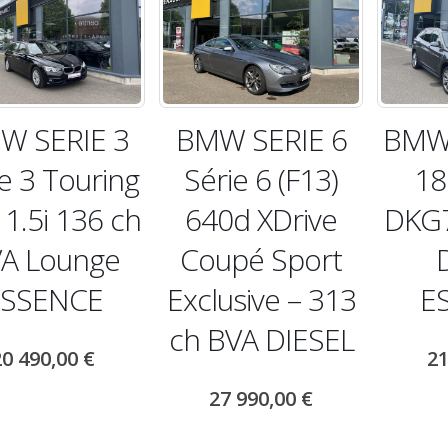
W SERIE 3
BMW SERIE 6
BMW 
e 3 Touring
Série 6 (F13)
18
 1.5i 136 ch
640d XDrive
DKG7
A Lounge
Coupé Sport
ESSENCE
Exclusive – 313
E
ch BVA DIESEL
20 490,00
€
21
27 990,00
€