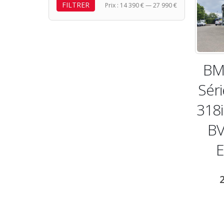
FILTRER
Prix
Prix
Prix :
14 390 €
—
27 990 €
min
max
BM
Séri
318i
BV