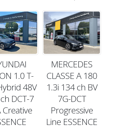
YUNDAI
MERCEDES
ON 1.0 T-
CLASSE A 180
Hybrid 48V
1.3i 134 ch BV
 ch DCT-7
7G-DCT
 Creative
Progressive
SSENCE
Line ESSENCE