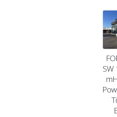
FO
SW 1
mH
Pow
T