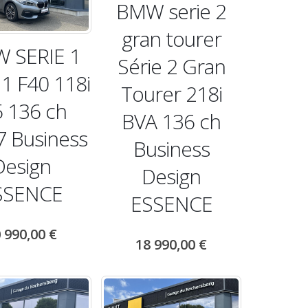
BMW serie 2
gran tourer
 SERIE 1
Série 2 Gran
 1 F40 118i
Tourer 218i
5 136 ch
BVA 136 ch
 Business
Business
Design
Design
SSENCE
ESSENCE
 990,00
€
18 990,00
€