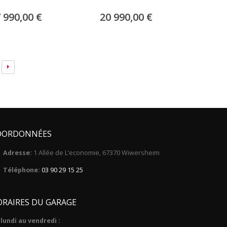
 990,00
€
20 990,00
€
OORDONNÉES
Adresse:
1 Allée de L’economie, 67370 Wiwersheim
Téléphone:
03 90 29 15 25
RAIRES DU GARAGE
lundi au vendredi :