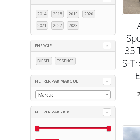
2014
2018
2019
2020
2021
2022
2023
Spo
ENERGIE
35 
x
x
n
x
S-Tr
DIESEL
ESSENCE
FILTRER PAR MARQUE
Marque
FILTRER PAR PRIX