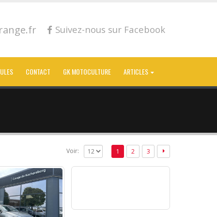
ange.fr
Suivez-nous sur Facebook
CULES
CONTACT
GK MOTOCULTURE
ARTICLES
Voir:
1
2
3