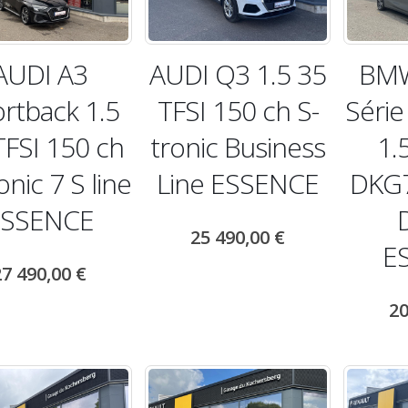
AUDI A3
AUDI Q3 1.5 35
BMW
rtback 1.5
TFSI 150 ch S-
Série
TFSI 150 ch
tronic Business
1.
onic 7 S line
Line ESSENCE
DKG7
ESSENCE
25 490,00
€
E
27 490,00
€
20