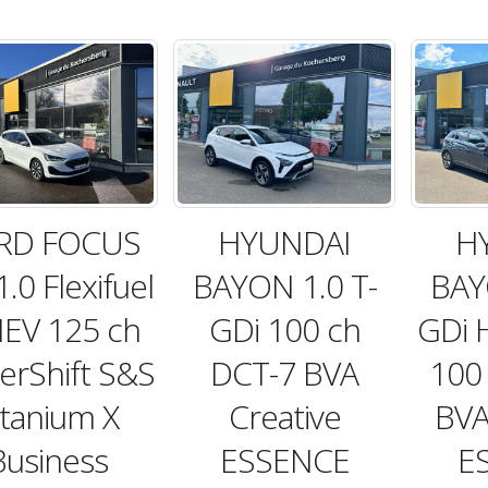
RD FOCUS
HYUNDAI
H
.0 Flexifuel
BAYON 1.0 T-
BAY
EV 125 ch
GDi 100 ch
GDi 
erShift S&S
DCT-7 BVA
100
itanium X
Creative
BVA
Business
ESSENCE
E