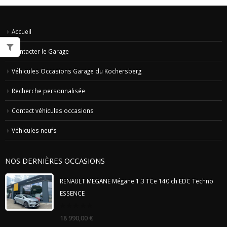
Accueil
Contacter le Garage
Véhicules Occasions Garage du Kochersberg
Recherche personnalisée
Contact véhicules occasions
Véhicules neufs
NOS DERNIÈRES OCCASIONS
RENAULT MEGANE Mégane 1.3 TCe 140 ch EDC Techno
ESSENCE
0
18 990,00
€
out
of