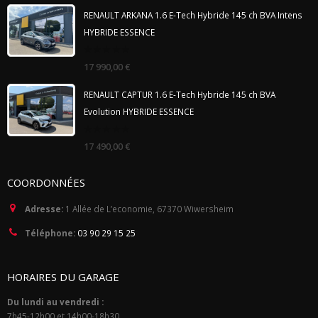
5
RENAULT ARKANA 1.6 E-Tech Hybride 145 ch BVA Intens
HYBRIDE ESSENCE
0
17 990,00
€
out
of
5
RENAULT CAPTUR 1.6 E-Tech Hybride 145 ch BVA
Evolution HYBRIDE ESSENCE
0
17 490,00
€
out
of
5
COORDONNÉES
Adresse:
1 Allée de L’economie, 67370 Wiwersheim
Téléphone:
03 90 29 15 25
HORAIRES DU GARAGE
Du lundi au vendredi :
7h45-12h00 et 14h00-18h30