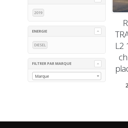
2019
R
TRA
ENERGIE
L2 
DIESEL
ch
FILTRER PAR MARQUE
pla
Marque