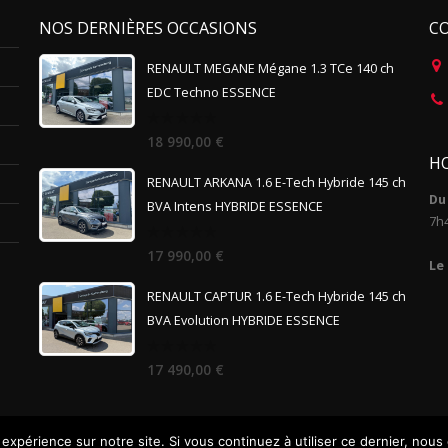
NOS DERNIÈRES OCCASIONS
C
RENAULT MEGANE Mégane 1.3 TCe 140 ch
EDC Techno ESSENCE
0
18 990,00
€
out
HO
of
5
RENAULT ARKANA 1.6 E-Tech Hybride 145 ch
Du 
BVA Intens HYBRIDE ESSENCE
7h
0
17 990,00
€
out
Le
of
5
RENAULT CAPTUR 1.6 E-Tech Hybride 145 ch
BVA Evolution HYBRIDE ESSENCE
0
17 490,00
€
out
of
5
 expérience sur notre site. Si vous continuez à utiliser ce dernier, nous