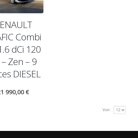
ENAULT
FIC Combi
1.6 dCi 120
 – Zen – 9
ces DIESEL
21 990,00
€
Voir: