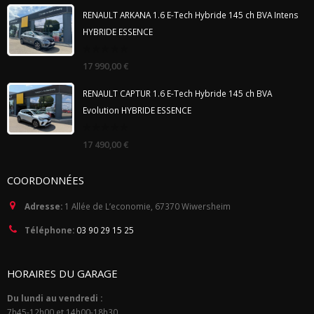
5
RENAULT ARKANA 1.6 E-Tech Hybride 145 ch BVA Intens
HYBRIDE ESSENCE
0
17 990,00
€
out
of
5
RENAULT CAPTUR 1.6 E-Tech Hybride 145 ch BVA
Evolution HYBRIDE ESSENCE
0
17 490,00
€
out
of
5
COORDONNÉES
Adresse:
1 Allée de L’economie, 67370 Wiwersheim
Téléphone:
03 90 29 15 25
HORAIRES DU GARAGE
Du lundi au vendredi :
7h45-12h00 et 14h00-18h30