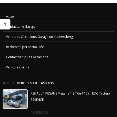
Accueil
Contacter le Garage
Véhicules Occasions Garage du Kochersberg
Recherche personnalisée
Contact véhicules occasions
Véhicules neufs
NOS DERNIÈRES OCCASIONS
RENAULT MEGANE Mégane 1.3 TCe 140 ch EDC Techno
ESSENCE
0
18 990,00
€
out
of