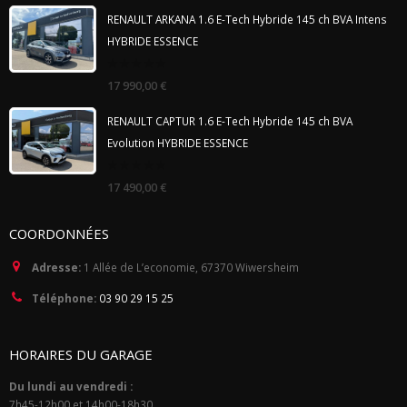
5
RENAULT ARKANA 1.6 E-Tech Hybride 145 ch BVA Intens
HYBRIDE ESSENCE
0
17 990,00
€
out
of
5
RENAULT CAPTUR 1.6 E-Tech Hybride 145 ch BVA
Evolution HYBRIDE ESSENCE
0
17 490,00
€
out
of
5
COORDONNÉES
Adresse:
1 Allée de L’economie, 67370 Wiwersheim
Téléphone:
03 90 29 15 25
HORAIRES DU GARAGE
Du lundi au vendredi :
7h45-12h00 et 14h00-18h30