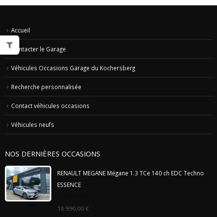
Accueil
Contacter le Garage
Véhicules Occasions Garage du Kochersberg
Recherche personnalisée
Contact véhicules occasions
Véhicules neufs
NOS DERNIÈRES OCCASIONS
RENAULT MEGANE Mégane 1.3 TCe 140 ch EDC Techno
ESSENCE
0
18 990,00
€
out
of