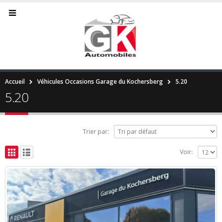
Accueil
Véhicules Occasions Garage du Kochersberg
5.20
5.20
Trier par:
Voir: