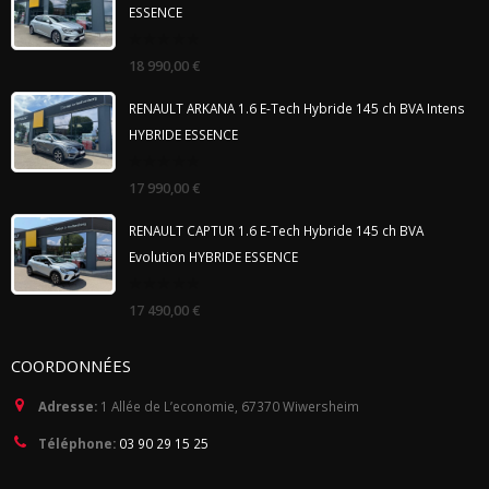
ESSENCE
0
18 990,00
€
out
of
5
RENAULT ARKANA 1.6 E-Tech Hybride 145 ch BVA Intens
HYBRIDE ESSENCE
0
17 990,00
€
out
of
5
RENAULT CAPTUR 1.6 E-Tech Hybride 145 ch BVA
Evolution HYBRIDE ESSENCE
0
17 490,00
€
out
of
5
COORDONNÉES
Adresse:
1 Allée de L’economie, 67370 Wiwersheim
Téléphone:
03 90 29 15 25