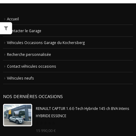
Accueil
Contacter le Garage
Véhicules Occasions Garage du Kochersberg
Recherche personnalisée
Contact véhicules occasions
Véhicules neufs
NOS DERNIÈRES OCCASIONS
RENAULT CAPTUR 1.6 E-Tech Hybride 145 ch BVA Intens
HYBRIDE ESSENCE
0
15 990,00
€
out
of