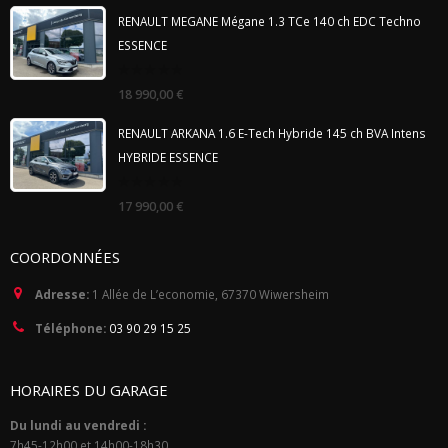
5
RENAULT MEGANE Mégane 1.3 TCe 140 ch EDC Techno
ESSENCE
0
18 990,00
€
out
of
5
RENAULT ARKANA 1.6 E-Tech Hybride 145 ch BVA Intens
HYBRIDE ESSENCE
0
17 990,00
€
out
of
5
COORDONNÉES
Adresse:
1 Allée de L’economie, 67370 Wiwersheim
Téléphone:
03 90 29 15 25
HORAIRES DU GARAGE
Du lundi au vendredi :
7h45-12h00 et 14h00-18h30