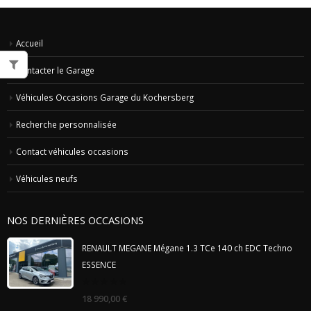
Accueil
Contacter le Garage
Véhicules Occasions Garage du Kochersberg
Recherche personnalisée
Contact véhicules occasions
Véhicules neufs
NOS DERNIÈRES OCCASIONS
RENAULT MEGANE Mégane 1.3 TCe 140 ch EDC Techno
ESSENCE
0
18 990,00
€
out
of