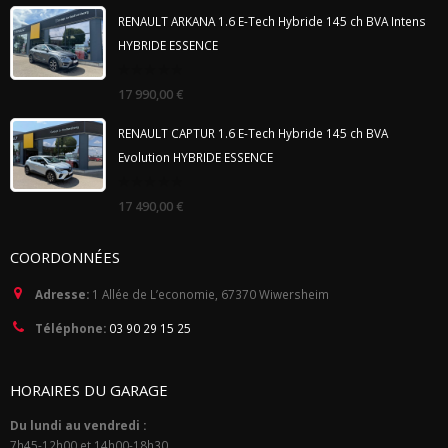
5
RENAULT ARKANA 1.6 E-Tech Hybride 145 ch BVA Intens
HYBRIDE ESSENCE
0
17 990,00
€
out
of
5
RENAULT CAPTUR 1.6 E-Tech Hybride 145 ch BVA
Evolution HYBRIDE ESSENCE
0
17 490,00
€
out
of
5
COORDONNÉES
Adresse:
1 Allée de L’economie, 67370 Wiwersheim
Téléphone:
03 90 29 15 25
HORAIRES DU GARAGE
Du lundi au vendredi :
7h45-12h00 et 14h00-18h30