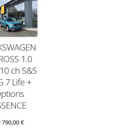
KSWAGEN
ROSS 1.0
110 ch S&S
 7 Life +
ptions
SSENCE
 790,00
€