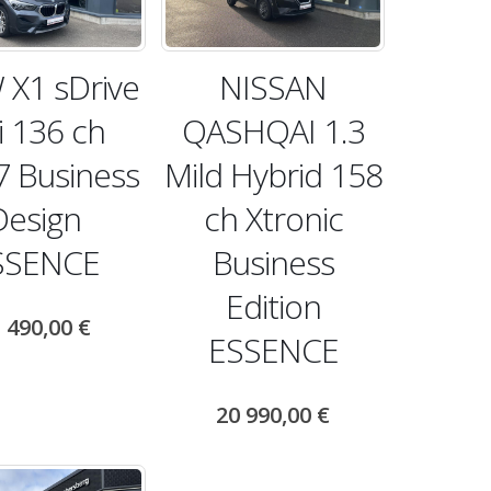
X1 sDrive
NISSAN
i 136 ch
QASHQAI 1.3
 Business
Mild Hybrid 158
Design
ch Xtronic
SSENCE
Business
Edition
 490,00
€
ESSENCE
20 990,00
€