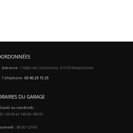
OORDONNÉES
Adresse:
1 Allée de L’economie, 67370 Wiwersheim
Téléphone:
03 90 29 15 25
RAIRES DU GARAGE
lundi au vendredi :
45-12h00 et 14h00-18h30
 samedi :
8h00-12h00