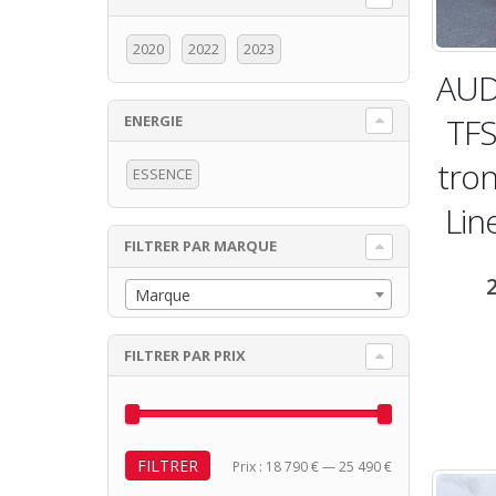
2020
2022
2023
AUD
TFS
ENERGIE
x
x
tron
n
x
ESSENCE
Lin
FILTRER PAR MARQUE
Marque
FILTRER PAR PRIX
FILTRER
Prix
Prix
Prix :
18 790 €
—
25 490 €