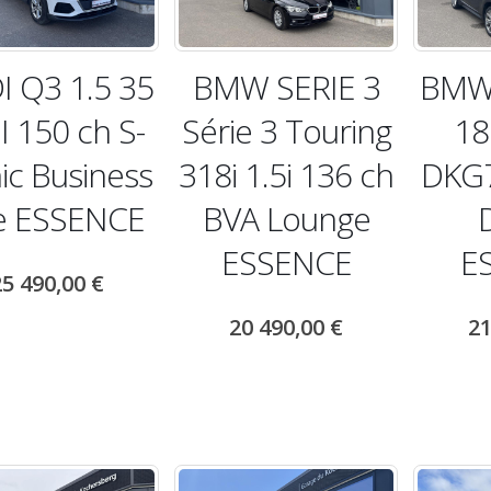
I Q3 1.5 35
BMW SERIE 3
BMW 
I 150 ch S-
Série 3 Touring
18
ic Business
318i 1.5i 136 ch
DKG7
e ESSENCE
BVA Lounge
ESSENCE
E
25 490,00
€
20 490,00
€
21