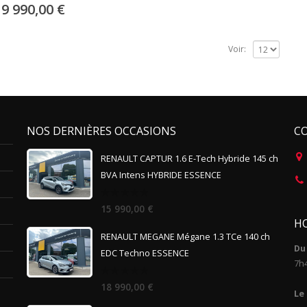
19 990,00
€
Voir:
NOS DERNIÈRES OCCASIONS
C
RENAULT CAPTUR 1.6 E-Tech Hybride 145 ch
BVA Intens HYBRIDE ESSENCE
0
15 990,00
€
out
HO
of
5
RENAULT MEGANE Mégane 1.3 TCe 140 ch
Du 
EDC Techno ESSENCE
7h
0
18 990,00
€
out
Le
of