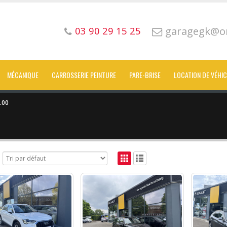
garagegk@or
03 90 29 15 25
MÉCANIQUE
CARROSSERIE PEINTURE
PARE-BRISE
LOCATION DE VÉHI
.00