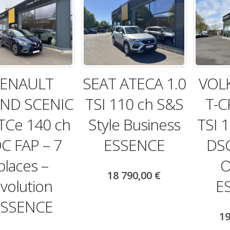
ENAULT
SEAT ATECA 1.0
VOL
ND SCENIC
TSI 110 ch S&S
T-C
 TCe 140 ch
Style Business
TSI 
C FAP – 7
ESSENCE
DSG
places –
O
18 790,00
€
volution
E
ESSENCE
19