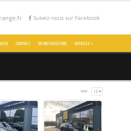
ange.fr
Suivez-nous sur Facebook
CULES
CONTACT
GK MOTOCULTURE
ARTICLES
Voir: