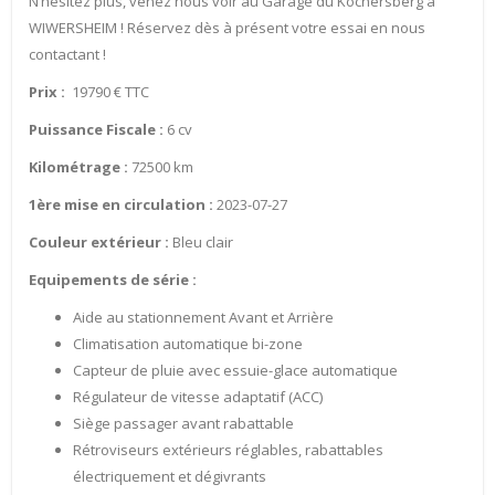
N’hésitez plus, venez nous voir au Garage du Kochersberg à
WIWERSHEIM ! Réservez dès à présent votre essai en nous
contactant !
Prix :
19790 € TTC
Puissance Fiscale :
6 cv
Kilométrage :
72500 km
1ère mise en circulation :
2023-07-27
Couleur extérieur :
Bleu clair
Equipements de série :
Aide au stationnement Avant et Arrière
Climatisation automatique bi-zone
Capteur de pluie avec essuie-glace automatique
Régulateur de vitesse adaptatif (ACC)
Siège passager avant rabattable
Rétroviseurs extérieurs réglables, rabattables
électriquement et dégivrants