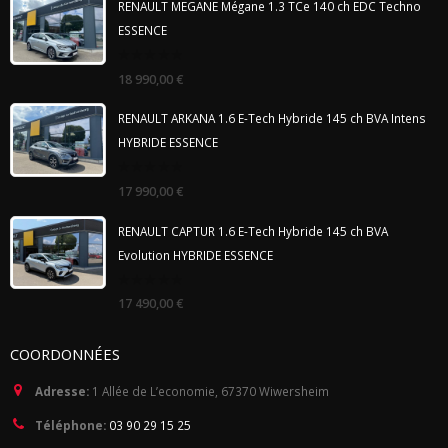
RENAULT MEGANE Mégane 1.3 TCe 140 ch EDC Techno
ESSENCE
0
18 990,00
€
out
of
5
RENAULT ARKANA 1.6 E-Tech Hybride 145 ch BVA Intens
HYBRIDE ESSENCE
0
17 990,00
€
out
of
5
RENAULT CAPTUR 1.6 E-Tech Hybride 145 ch BVA
Evolution HYBRIDE ESSENCE
0
17 490,00
€
out
of
5
COORDONNÉES
Adresse:
1 Allée de L’economie, 67370 Wiwersheim
Téléphone:
03 90 29 15 25