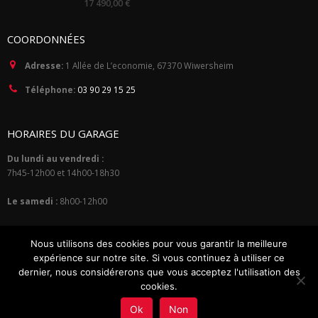
17 490,00
€
out
of
5
COORDONNÉES
Adresse:
1 Allée de L’economie, 67370 Wiwersheim
Téléphone:
03 90 29 15 25
HORAIRES DU GARAGE
Du lundi au vendredi :
7h45-12h00 et 14h00-18h30
Le samedi :
8h00-12h00
Nous utilisons des cookies pour vous garantir la meilleure
expérience sur notre site. Si vous continuez à utiliser ce
dernier, nous considérerons que vous acceptez l'utilisation des
cookies.
© Copyright 2015. Tous droits réservés.
Mentions Légales
•
Politique de
Ok
Non
Confidentialité
•
Plan du site