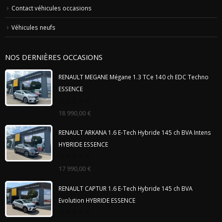
Contact véhicules occasions
Véhicules neufs
NOS DERNIÈRES OCCASIONS
RENAULT MEGANE Mégane 1.3 TCe 140 ch EDC Techno
ESSENCE
0
18 990,00
€
out
of
5
RENAULT ARKANA 1.6 E-Tech Hybride 145 ch BVA Intens
HYBRIDE ESSENCE
0
17 990,00
€
out
of
5
RENAULT CAPTUR 1.6 E-Tech Hybride 145 ch BVA
Evolution HYBRIDE ESSENCE
0