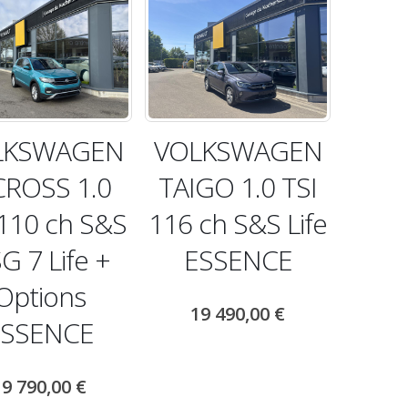
LKSWAGEN
VOLKSWAGEN
CROSS 1.0
TAIGO 1.0 TSI
 110 ch S&S
116 ch S&S Life
G 7 Life +
ESSENCE
Options
19 490,00
€
ESSENCE
19 790,00
€