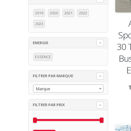
2019
2020
2021
2022
2023
Spo
ENERGIE
30 
x
x
Bus
n
x
ESSENCE
FILTRER PAR MARQUE
Marque
FILTRER PAR PRIX