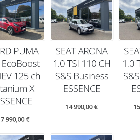
RD PUMA
SEAT ARONA
SEA
0 EcoBoost
1.0 TSI 110 CH
1.0 
EV 125 ch
S&S Business
S&S
itanium X
ESSENCE
E
ESSENCE
14 990,00
€
15
17 990,00
€