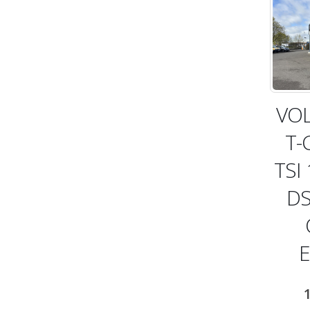
VO
T-
TSI
DS