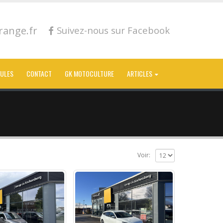
ange.fr
Suivez-nous sur Facebook
CULES
CONTACT
GK MOTOCULTURE
ARTICLES
Voir: