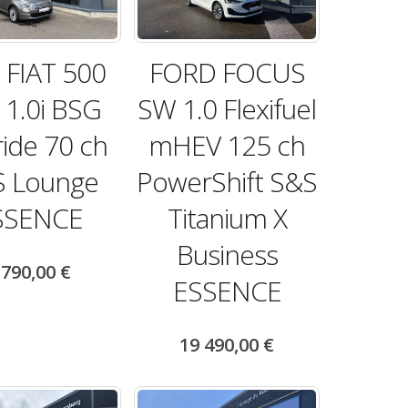
 FIAT 500
FORD FOCUS
 1.0i BSG
SW 1.0 Flexifuel
ide 70 ch
mHEV 125 ch
S Lounge
PowerShift S&S
SSENCE
Titanium X
Business
 790,00
€
ESSENCE
19 490,00
€