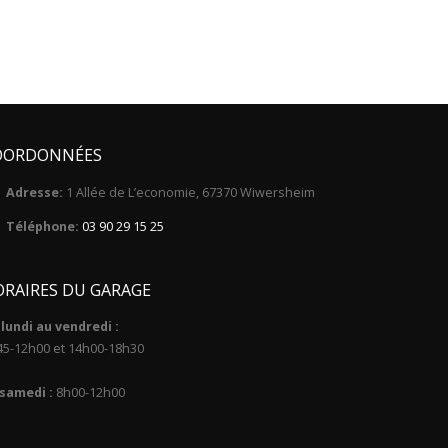
OORDONNÉES
Adresse:
1 Allée de L’economie, 67370 Wiwersheim
Téléphone:
03 90 29 15 25
RAIRES DU GARAGE
lundi au vendredi :
45-12h00 et 14h00-18h30
 samedi :
8h00-12h00