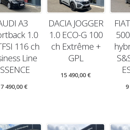
AUDI A3
DACIA JOGGER
FIAT
rtback 1.0
1.0 ECO-G 100
500
TFSI 116 ch
ch Extrême +
hybr
iness Line
GPL
S&
ESSENCE
E
15 490,00
€
17 490,00
€
9