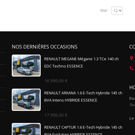
Voir:
NOS DERNIÈRES OCCASIONS
C
RENAULT MEGANE Mégane 1.3 TCe 140 ch
EDC Techno ESSENCE
0
18 990,00
€
out
HO
of
5
RENAULT ARKANA 1.6 E-Tech Hybride 145 ch
Du 
BVA Intens HYBRIDE ESSENCE
7h
0
17 990,00
€
out
Le
of
5
RENAULT CAPTUR 1.6 E-Tech Hybride 145 ch
BVA Evolution HYBRIDE ESSENCE