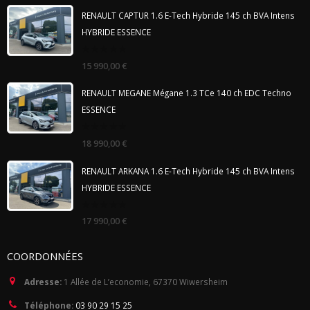
RENAULT CAPTUR 1.6 E-Tech Hybride 145 ch BVA Intens
HYBRIDE ESSENCE
0
15 990,00
€
out
of
5
RENAULT MEGANE Mégane 1.3 TCe 140 ch EDC Techno
ESSENCE
0
18 990,00
€
out
of
5
RENAULT ARKANA 1.6 E-Tech Hybride 145 ch BVA Intens
HYBRIDE ESSENCE
0
17 990,00
€
out
of
5
COORDONNÉES
Adresse:
1 Allée de L’economie, 67370 Wiwersheim
Téléphone:
03 90 29 15 25