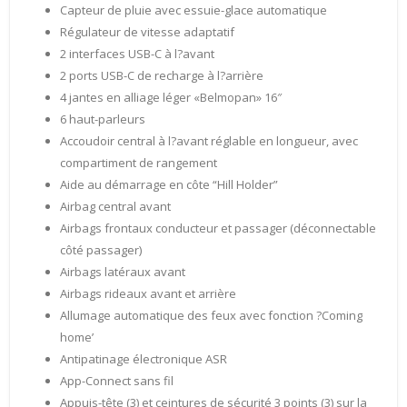
Capteur de pluie avec essuie-glace automatique
Régulateur de vitesse adaptatif
2 interfaces USB-C à l?avant
2 ports USB-C de recharge à l?arrière
4 jantes en alliage léger «Belmopan» 16″
6 haut-parleurs
Accoudoir central à l?avant réglable en longueur, avec
compartiment de rangement
Aide au démarrage en côte “Hill Holder”
Airbag central avant
Airbags frontaux conducteur et passager (déconnectable
côté passager)
Airbags latéraux avant
Airbags rideaux avant et arrière
Allumage automatique des feux avec fonction ?Coming
home’
Antipatinage électronique ASR
App-Connect sans fil
Appuis-tête (3) et ceintures de sécurité 3 points (3) sur la