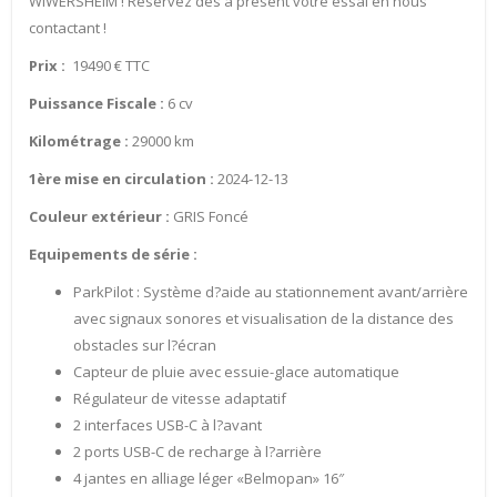
WIWERSHEIM ! Réservez dès à présent votre essai en nous
contactant !
Prix :
19490 € TTC
Puissance Fiscale :
6 cv
Kilométrage :
29000 km
1ère mise en circulation :
2024-12-13
Couleur extérieur :
GRIS Foncé
Equipements de série :
ParkPilot : Système d?aide au stationnement avant/arrière
avec signaux sonores et visualisation de la distance des
obstacles sur l?écran
Capteur de pluie avec essuie-glace automatique
Régulateur de vitesse adaptatif
2 interfaces USB-C à l?avant
2 ports USB-C de recharge à l?arrière
4 jantes en alliage léger «Belmopan» 16″