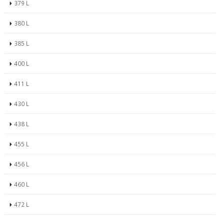
379 L
380 L
385 L
400 L
411 L
430 L
438 L
455 L
456 L
460 L
472 L