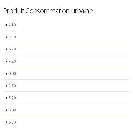
Produit Consommation urbaine
4.10
5.50
6.90
7.20
0.00
4.70
5.20
6.00
6.30