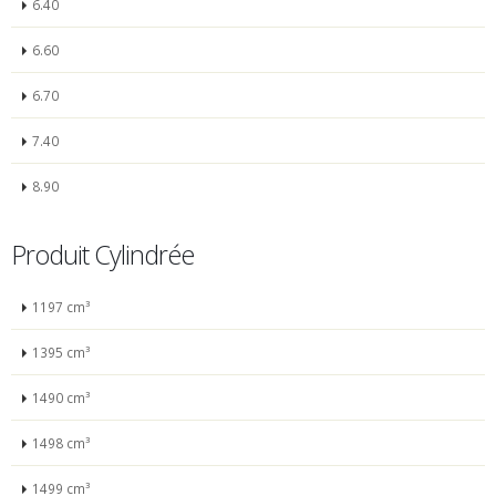
6.40
6.60
6.70
7.40
8.90
Produit Cylindrée
1197 cm³
1395 cm³
1490 cm³
1498 cm³
1499 cm³