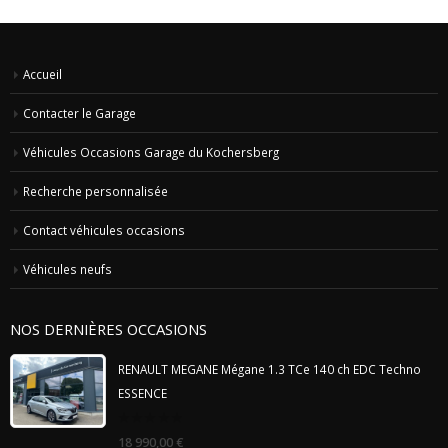
Accueil
Contacter le Garage
Véhicules Occasions Garage du Kochersberg
Recherche personnalisée
Contact véhicules occasions
Véhicules neufs
NOS DERNIÈRES OCCASIONS
RENAULT MEGANE Mégane 1.3 TCe 140 ch EDC Techno
ESSENCE
0
18 990,00
€
out