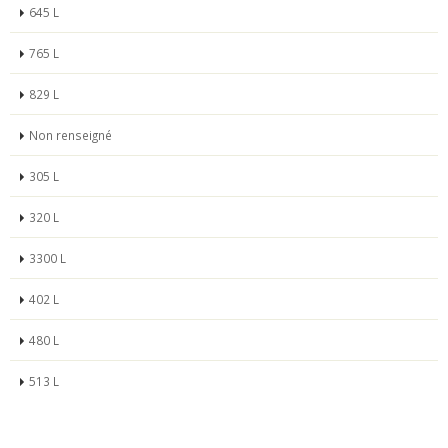
645 L
765 L
829 L
Non renseigné
305 L
320 L
3300 L
402 L
480 L
513 L