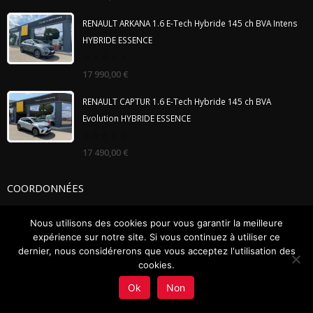
of
5
RENAULT ARKANA 1.6 E-Tech Hybride 145 ch BVA Intens
HYBRIDE ESSENCE
0
17 990,00
€
out
of
5
RENAULT CAPTUR 1.6 E-Tech Hybride 145 ch BVA
Evolution HYBRIDE ESSENCE
0
17 490,00
€
out
of
5
COORDONNÉES
Adresse:
1 Allée de L’economie, 67370 Wiwersheim
Nous utilisons des cookies pour vous garantir la meilleure
expérience sur notre site. Si vous continuez à utiliser ce
Téléphone:
03 90 29 15 25
dernier, nous considérerons que vous acceptez l'utilisation des
cookies.
HORAIRES DU GARAGE
Ok
Non
Du lundi au vendredi :