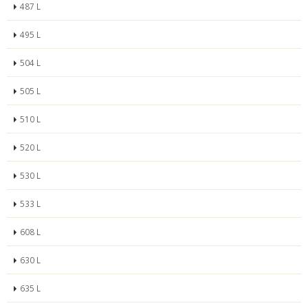
487 L
495 L
504 L
505 L
510 L
520 L
530 L
533 L
608 L
630 L
635 L