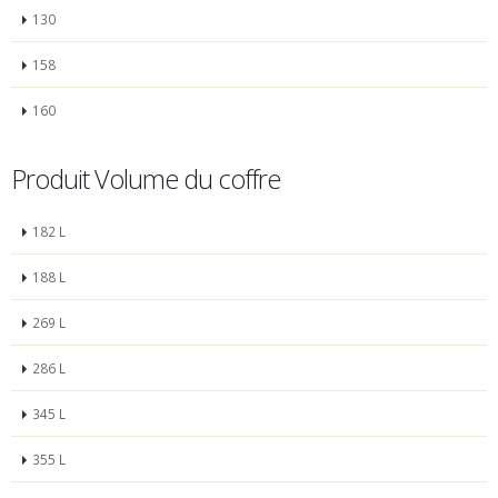
130
158
160
Produit Volume du coffre
182 L
188 L
269 L
286 L
345 L
355 L